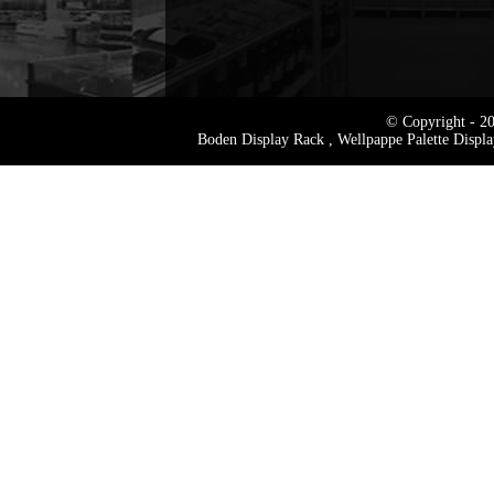
© Copyright - 20
Boden Display Rack
,
Wellpappe Palette Displ